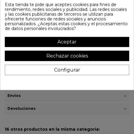
Esta tienda te pide que aceptes cookies para fines de
Gorra oficial de importación. Excelente calidad.
rendimiento, redes sociales y publicidad. Las redes sociales
Parche Logo frontal y visera deshilachados para darle aspecto vintage.
y las cookies publicitarias de terceros se utilizan para
ofrecerte funciones de redes sociales y anuncios
Parte trasera con rejilla y ajustable en tamaño.
personalizados. ¿Aceptas estas cookies y el procesamiento
de datos personales involucrados?
Referencia
CAP-73
20,90 €
Aceptar
Añadir al carrito
Rechazar cookies
Heavy Metal
80s
NWOBHM
Configurar
Detalles del producto
Envíos
Devoluciones
16 otros productos en la misma categoría: