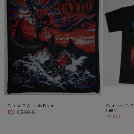
Parche DIO - Holy Diver
Camiseta JUDA
Faith
1,50 €
3,00 €
17,00 €