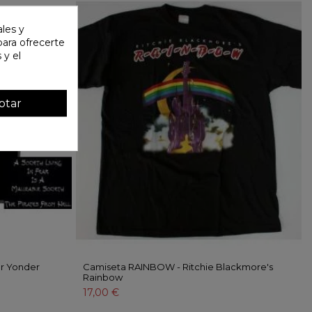
ales y
 para ofrecerte
 y el
ptar
r Yonder
Camiseta RAINBOW - Ritchie Blackmore's
Rainbow
17,00 €