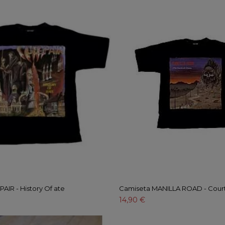
AIR - History Of ate
Camiseta MANILLA ROAD - Court
14,90 €