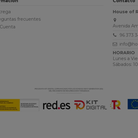
ormación
Contacto
trega
House of 
eguntas frecuentes
Avenida Ama
 Cuenta
96 373 3
info@ho
HORARIO
Lunes a Vier
Sábados: 10