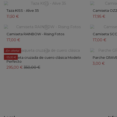
Taza KISS - Alive 35
Camiseta OZZ
11,50 €
17,95 €
Camiseta RAINBOW - Rising Fotos
Camiseta SCO
17,00 €
17,00 €
¡En oferta!
-55,00 €
Chaqueta cruzada de cuero clásica Modelo
Parche GRAVE
Perfecto
3,00 €
295,00 €
350,00 €