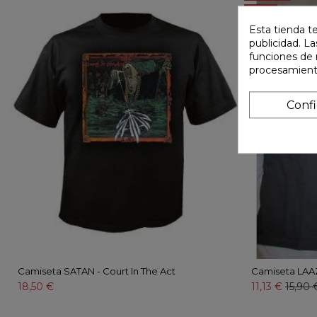
-30%
Esta tienda t
publicidad. La
funciones de 
procesamient
Conf
Camiseta SATAN - Court In The Act
Camiseta LAAZ
18,50 €
11,13 €
15,90 