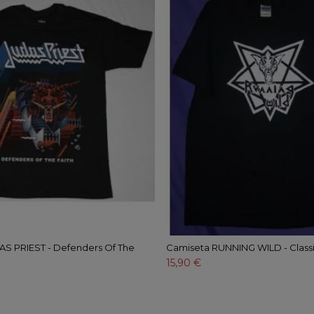
S PRIEST - Defenders Of The
Camiseta RUNNING WILD - Class
15,90 €