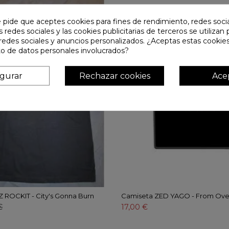
e pide que aceptes cookies para fines de rendimiento, redes soci
s redes sociales y las cookies publicitarias de terceros se utilizan
redes sociales y anuncios personalizados. ¿Aceptas estas cookies
o de datos personales involucrados?
igurar
Rechazar cookies
Ace
 ROCKIT - City's Gonna Burn
Camiseta ZED YAGO - From Ove
€
17,00 €