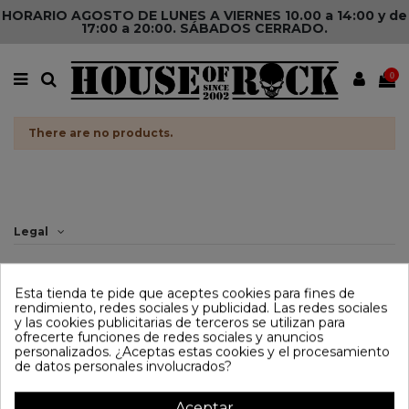
HORARIO AGOSTO DE LUNES A VIERNES 10.00 a 14:00 y de
17:00 a 20:00. SÁBADOS CERRADO.
0
There are no products.
Legal
Información
Esta tienda te pide que aceptes cookies para fines de
rendimiento, redes sociales y publicidad. Las redes sociales
Contacto
y las cookies publicitarias de terceros se utilizan para
ofrecerte funciones de redes sociales y anuncios
Redes Sociales
personalizados. ¿Aceptas estas cookies y el procesamiento
de datos personales involucrados?
Aceptar