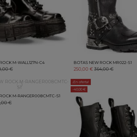
ROCK M-WALL127N-C4
BOTAS NEW ROCK MR022-S1
8,00 €
250,00 €
364,00 €
¡En oferta!
-40,00 €
ROCK M-RANGER008CMTC-S1
,00 €