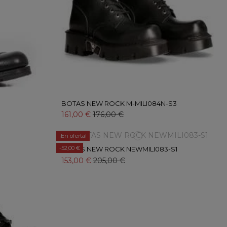
BOTAS NEW ROCK M-MILI084N-S3
161,00 €
176,00 €
¡En oferta!
-52,00 €
BOTAS NEW ROCK NEWMILI083-S1
153,00 €
205,00 €