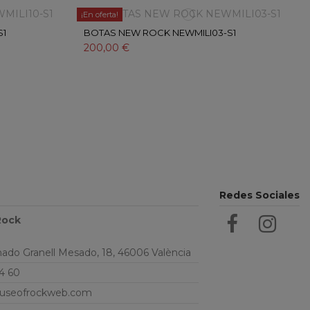
¡En oferta!
S1
BOTAS NEW ROCK NEWMILI03-S1
200,00 €
Redes Sociales
Rock
do Granell Mesado, 18, 46006 València
4 60
useofrockweb.com