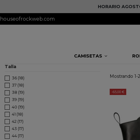
HORARIO AGOSTO 
houseofrockweb.com
CAMISETAS
RO
Talla
Mostrando 1-2
36
(18)
37
(18)
-65,00 €
38
(19)
39
(19)
40
(19)
41
(18)
42
(17)
43
(17)
44
(17)