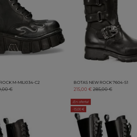
ROCK M-MILI034-C2
BOTAS NEW ROCK 7604-S1
0,00 €
215,00 €
285,00 €
¡En oferta!
-15,00 €