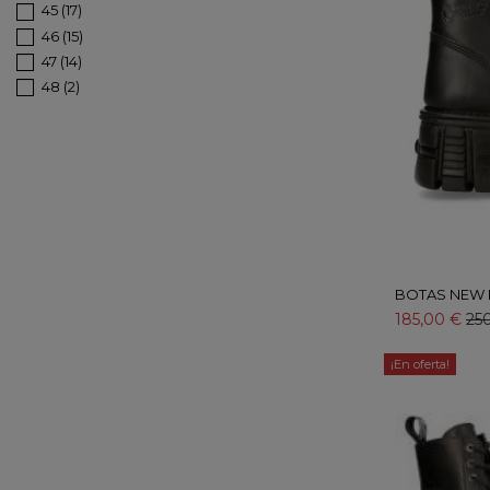
45
(17)
46
(15)
47
(14)
48
(2)
49
(1)
BOTAS NEW 
185,00 €
25
¡En oferta!