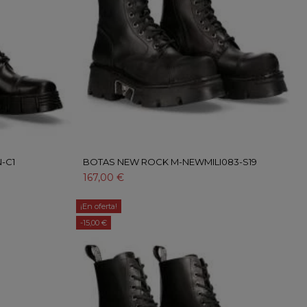
-C1
BOTAS NEW ROCK M-NEWMILI083-S19
167,00 €
¡En oferta!
-15,00 €