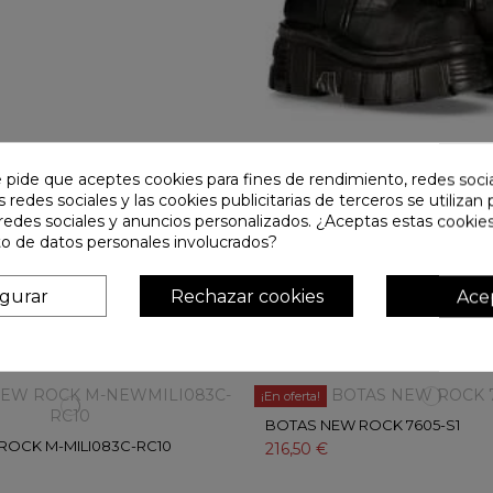
e pide que aceptes cookies para fines de rendimiento, redes soci
BOTAS NEW ROCK M-NEWMILI0
s redes sociales y las cookies publicitarias de terceros se utilizan
185,00 €
225,00 €
redes sociales y anuncios personalizados. ¿Aceptas estas cookies
o de datos personales involucrados?
¡En oferta!
ROCK M-NEWMILI083-S37
igurar
Rechazar cookies
Ace
BOTAS NEW ROCK M-NEWMILI
0,00 €
VEGANAS
240,00 €
¡En oferta!
BOTAS NEW ROCK 7605-S1
ROCK M-MILI083C-RC10
216,50 €