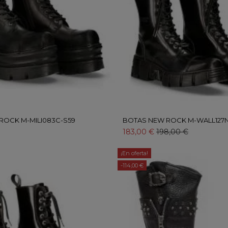
ROCK M-MILI083C-S59
BOTAS NEW ROCK M-WALL127N
183,00 €
198,00 €
¡En oferta!
-114,00 €