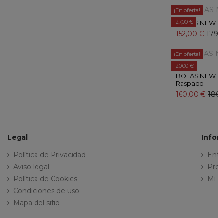
¡En oferta!
-27,00 €
BOTAS NEW 
152,00 €
179
¡En oferta!
-20,00 €
BOTAS NEW 
Raspado
160,00 €
18
Legal
Inf
Política de Privacidad
En
Aviso legal
Pr
Política de Cookies
Mi
Condiciones de uso
Mapa del sitio