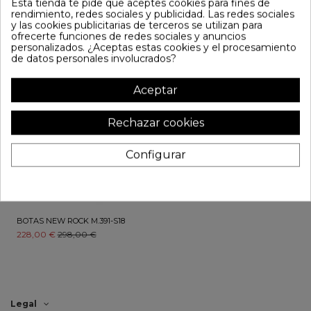
Esta tienda te pide que aceptes cookies para fines de
300,00 €
315,00 €
BOTAS NEW ROCK M.8366-S8
rendimiento, redes sociales y publicidad. Las redes sociales
290,00 €
315,00 €
y las cookies publicitarias de terceros se utilizan para
ofrecerte funciones de redes sociales y anuncios
personalizados. ¿Aceptas estas cookies y el procesamiento
¡En oferta!
de datos personales involucrados?
-70,00 €
Aceptar
Rechazar cookies
Configurar
BOTAS NEW ROCK M.391-S18
228,00 €
298,00 €
Legal