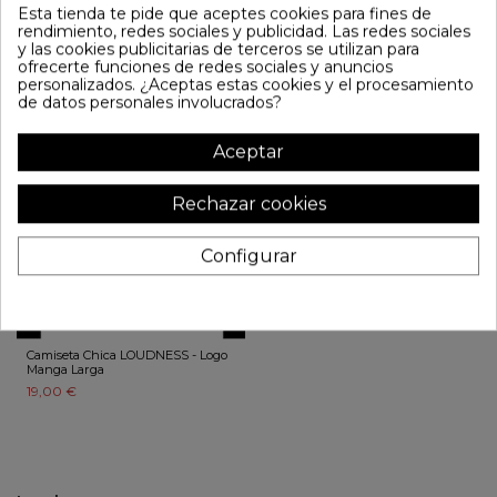
ASSASSIN Chica Spiral Manga
Color Raglan
Esta tienda te pide que aceptes cookies para fines de
larga
19,00 €
rendimiento, redes sociales y publicidad. Las redes sociales
21,95 €
24,95 €
y las cookies publicitarias de terceros se utilizan para
ofrecerte funciones de redes sociales y anuncios
personalizados. ¿Aceptas estas cookies y el procesamiento
de datos personales involucrados?
Aceptar
Rechazar cookies
Configurar
Camiseta Chica LOUDNESS - Logo
Manga Larga
19,00 €