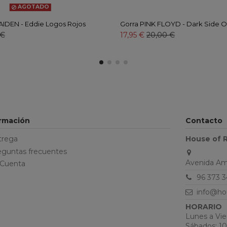
AGOTADO
IDEN - Eddie Logos Rojos
Gorra PINK FLOYD - Dark Side 
 €
17,95 €
20,00 €
ormación
Contacto
trega
House of 
eguntas frecuentes
Avenida Ama
 Cuenta
96 373 3
info@ho
HORARIO
Lunes a Vier
Sábados: 10