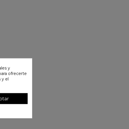
ales y
 para ofrecerte
 y el
ptar