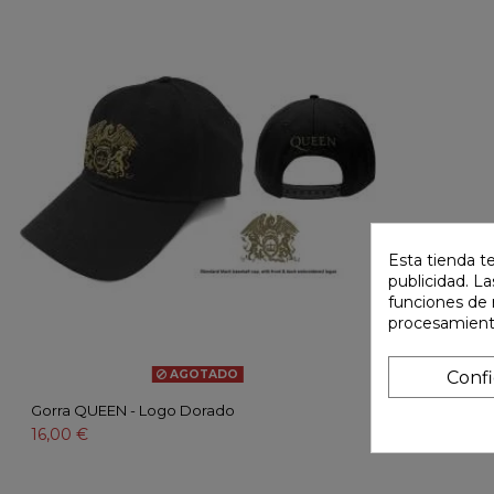
Esta tienda t
publicidad. La
funciones de 
procesamient
AGOTADO
Conf
Gorra QUEEN - Logo Dorado
16,00 €