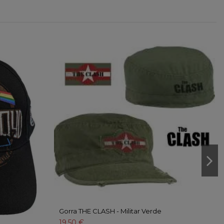
¡
-
Gorra THE CLASH - Militar Verde
19,50 €