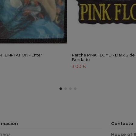
N TEMPTATION - Enter
Parche PINK FLOYD - Dark Side
Bordado
3,00 €
ormación
Contacto
trega
House of 