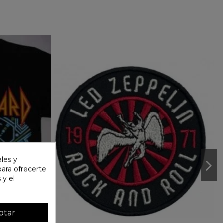
ales y
 para ofrecerte
 y el
ptar