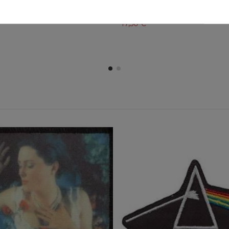
RD - Beast
Camiseta DEF LEPPARD - Hysteri
17,50 €