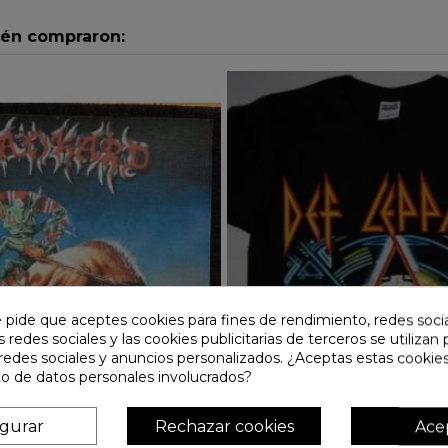
ién compraron:
e pide que aceptes cookies para fines de rendimiento, redes soci
s redes sociales y las cookies publicitarias de terceros se utilizan
redes sociales y anuncios personalizados. ¿Aceptas estas cookies
o de datos personales involucrados?
igurar
Rechazar cookies
Ace