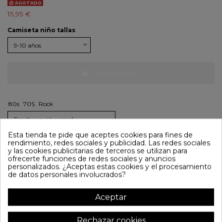
AGOTADO
15,95 €
Camiseta niño tallas
Añadir al carrito
80s
70S
Rock
Esta tienda te pide que aceptes cookies para fines de
rendimiento, redes sociales y publicidad. Las redes sociales
y las cookies publicitarias de terceros se utilizan para
ofrecerte funciones de redes sociales y anuncios
personalizados. ¿Aceptas estas cookies y el procesamiento
Detalles del producto
de datos personales involucrados?
Envíos
Aceptar
Devoluciones
Rechazar cookies