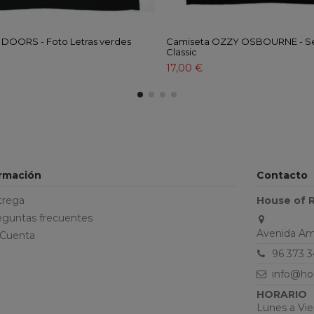
 DOORS - Foto Letras verdes
Camiseta OZZY OSBOURNE - S
Classic
17,00 €
ormación
Contacto
trega
House of 
eguntas frecuentes
Avenida Ama
 Cuenta
96 373 3
info@ho
HORARIO
Lunes a Vier