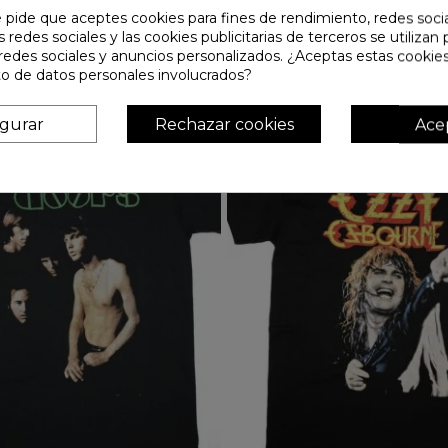
e pide que aceptes cookies para fines de rendimiento, redes soci
s redes sociales y las cookies publicitarias de terceros se utilizan
redes sociales y anuncios personalizados. ¿Aceptas estas cookies
o de datos personales involucrados?
igurar
Rechazar cookies
Ace