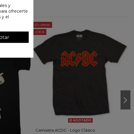
ales y
 para ofrecerte
 y el
¡En oferta!
-2,00 €
ptar
AGOTADO
Camiseta ACDC - Logo Clásico