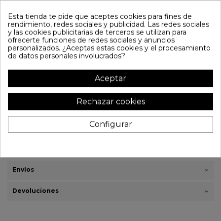
Camiseta de importación. 100 % algodón. Estampación de alta calidad.
Esta tienda te pide que aceptes cookies para fines de
rendimiento, redes sociales y publicidad. Las redes sociales
Referencia
CM-78
y las cookies publicitarias de terceros se utilizan para
17,50 €
ofrecerte funciones de redes sociales y anuncios
personalizados. ¿Aceptas estas cookies y el procesamiento
Talla
de datos personales involucrados?
Aceptar
Añadir al carrito
Rechazar cookies
Configurar
Heavy Metal
Hard Rock
70S
Detalles del producto
Envíos
Devoluciones